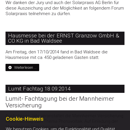
Wir danken der Jury und auch der Solarpraxis AG Berlin für
diese Auszeichung und der Möglichkeit an folgendem Forum
Solarpraxis teilnehmen zu dürfen.
Hausmesse bei der ERNST Granzow GmbH &
CO.KG in Bad Waldsee
Am Freitag, den 17/10/2014 fand in Bad Waldsee die
Hausmesse mit ca. 450 geladenen Gästen statt.
Weiterlesen …
Lumit Fachtag 18.09.2014
Lumit- Fachtagung bei der Mannheimer
Versicherung
Auch dieses Jahr veranstaltet die Mannheimer Versicherung
Cookie-Hinweis
einen Fachtag zum Thema Photovoltaik. Auf Einladung der
Mannheimer Versicherung haben wir an dieser LUMIT-
Wir benutzen Cookies, um die Funktionalität und Qualität