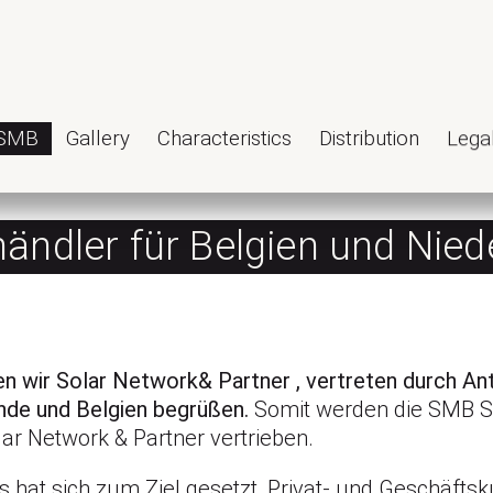
SMB
Gallery
Characteristics
Distribution
Legal
ändler für Belgien und Nied
n wir Solar Network& Partner , vertreten durch An
ande und Belgien begrüßen.
Somit werden die SMB So
ar Network & Partner vertrieben.
s hat sich zum Ziel gesetzt, Privat- und Geschäfts