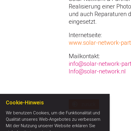
Realisierung einer Phot
und auch Reparaturen d
eingesetzt.
Internetseite:
www.solar-network-part
Mailkontakt:
info@solar-network-par
Info@solar-network.nl
Cookie-Hinweis
zurück
Wir benutzen Cookies, um die Funktionalität und
Qualität unseres Web-Angebotes zu verbessern.
Mit der Nutzung unserer Website erklären Sie